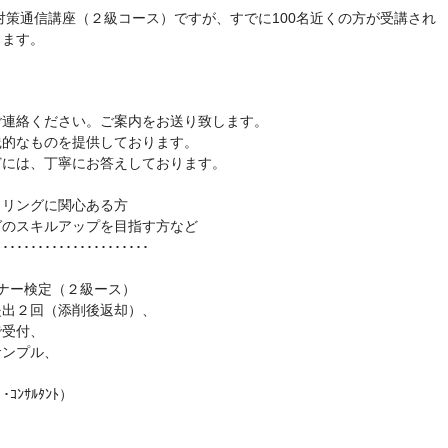
験対策通信講座（２級コース）ですが、すでに100名近くの方が受講され
ります。
ご連絡ください。ご案内をお送り致します。
践的なものを提供しております。
どには、丁寧にお答えしております。
イリングに関心ある方
グのスキルアップを目指す方など
･･････････････････････
）
ナー検定（２級ース）
提出２回（添削後返却）、
で受付、
サンプル、
ﾝｻﾙﾀﾝﾄ）