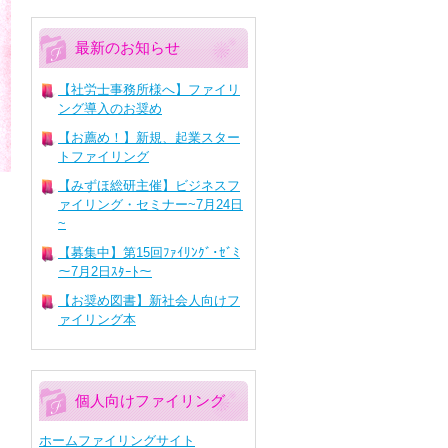
最新のお知らせ
【社労士事務所様へ】ファイリ
ング導入のお奨め
【お薦め！】新規、起業スター
トファイリング
【みずほ総研主催】ビジネスフ
ァイリング・セミナー~7月24日
~
【募集中】第15回ﾌｧｲﾘﾝｸﾞ･ｾﾞﾐ
～7月2日ｽﾀｰﾄ～
【お奨め図書】新社会人向けフ
ァイリング本
個人向けファイリング
ホームファイリングサイト