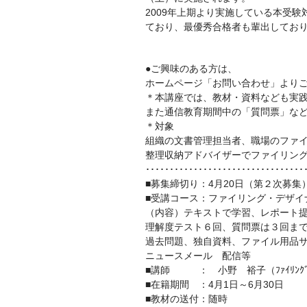
2009年上期より実施している本受
ており、最優秀合格者も輩出してお
●ご興味のある方は、
ホームページ「お問い合わせ」より
＊本講座では、教材・資料なども実
また通信教育期間中の「質問票」な
＊対象
組織の文書管理担当者、職場のファ
整理収納アドバイザーでファイリン
･････････････････････････････････
■募集締切り：4月20日（第２次募集
■受講コース：ファイリング・デザイ
（内容）テキストで学習、レポート
理解度テスト６回、質問票は３回ま
過去問題、独自資料、ファイル用品
ニュースメール 配信等
■講師 ： 小野 裕子（ﾌｧｲﾘﾝｸﾞ･ｺ
■在籍期間 ：4月1日～6月30日
■教材の送付：随時