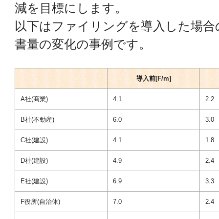
減を目標にします。
以下はファイリングを導入した場合
書量の変化の事例です。
導入前[F/m]
A社(商業)
4.1
2.2
B社(不動産)
6.0
3.0
C社(建設)
4.1
1.8
D社(建設)
4.9
2.4
E社(建設)
6.9
3.3
F役所(自治体)
7.0
2.4