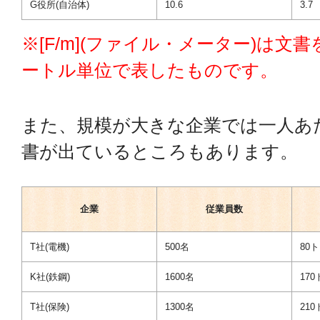
G役所(自治体)
10.6
3.7
※[F/m](ファイル・メーター)は
ートル単位で表したものです。
また、規模が大きな企業では一人あた
書が出ているところもあります。
企業
従業員数
T社(電機)
500名
80
K社(鉄鋼)
1600名
170
T社(保険)
1300名
210