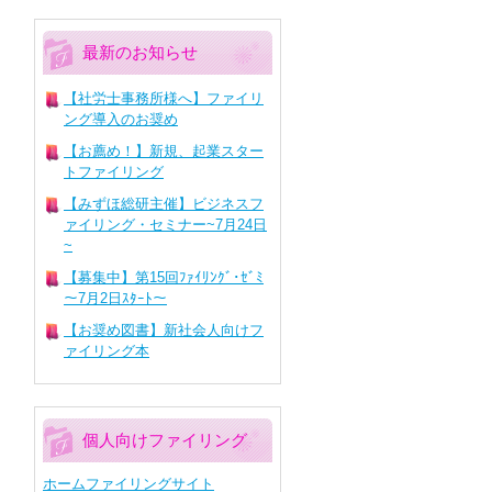
最新のお知らせ
【社労士事務所様へ】ファイリ
ング導入のお奨め
【お薦め！】新規、起業スター
トファイリング
【みずほ総研主催】ビジネスフ
ァイリング・セミナー~7月24日
~
【募集中】第15回ﾌｧｲﾘﾝｸﾞ･ｾﾞﾐ
～7月2日ｽﾀｰﾄ～
【お奨め図書】新社会人向けフ
ァイリング本
個人向けファイリング
ホームファイリングサイト