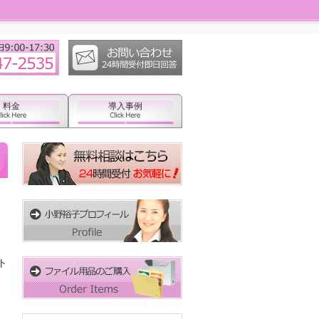
料金
導入事例
ト